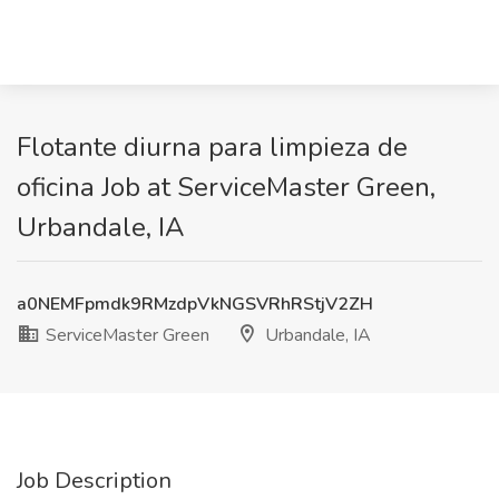
Flotante diurna para limpieza de
oficina Job at ServiceMaster Green,
Urbandale, IA
a0NEMFpmdk9RMzdpVkNGSVRhRStjV2ZH
ServiceMaster Green
Urbandale, IA
Job Description